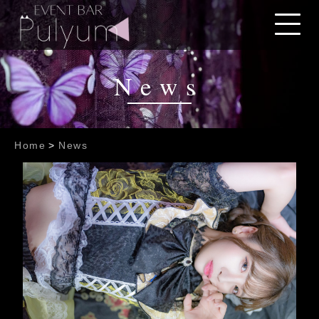
News
Home
>
News