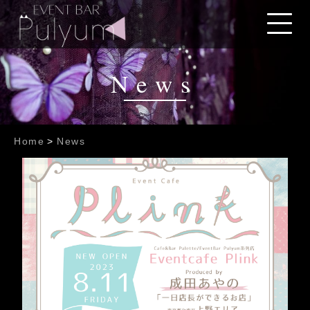
News
Home
>
News