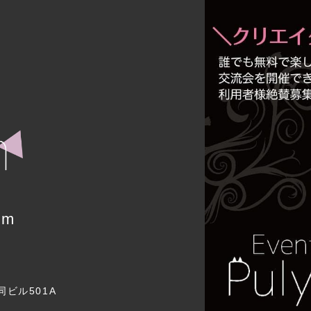
um
同ビル501A