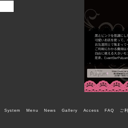
System
Menu
News
Gallery
Access
FAQ
ご