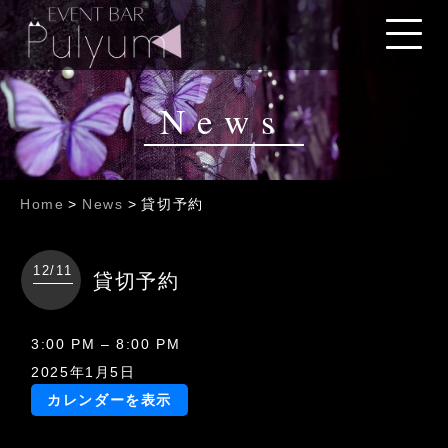
News
Home
>
News
>
貸切予約
12/11
貸切予約
貸
3:00 PM
–
8:00 PM
切
2025年1月5日
予
カレンダーを表示
約