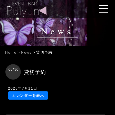
News
Home
>
News
>
貸切予約
05/30
貸切予約
貸
2025年7月11日
切
カレンダーを表示
予
約