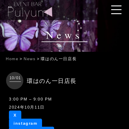
News
Home
>
News
>
環はのん一日店長
10/01
環はのん一日店長
環
3:00 PM
–
9:00 PM
は
2024年10月11日
の
X
ん
instagram