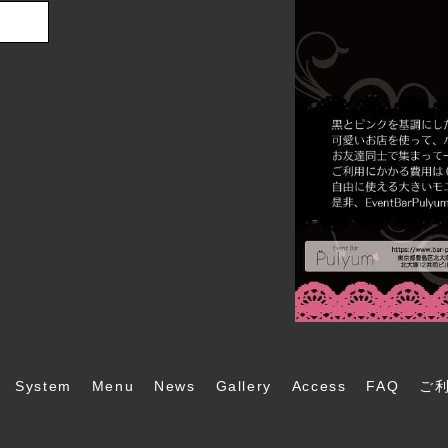
System
Menu
News
Gallery
Access
FAQ
ご