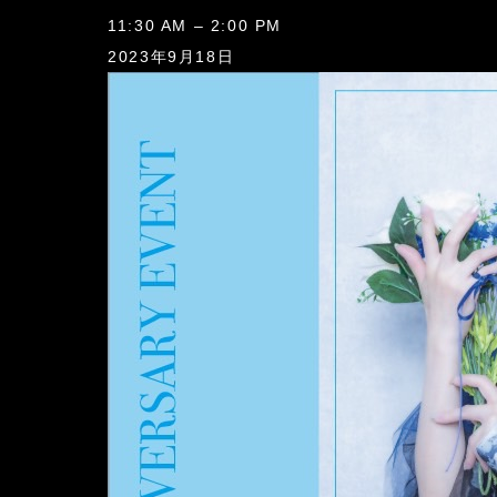
水
11:30 AM
–
2:00 PM
緒
2023年9月18日
み
み
6
周
年
イ
ベ
ン
ト