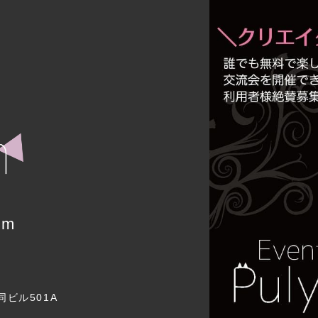
um
同ビル501A