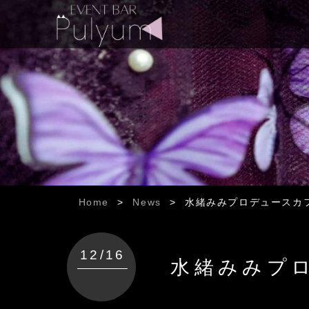
Home
>
News
>
水緒みみプロデュースカ
12/16
水緒みみプ