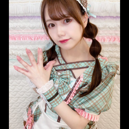
プ
ロ
デ
ュ
ー
ス
カ
フ
ェ