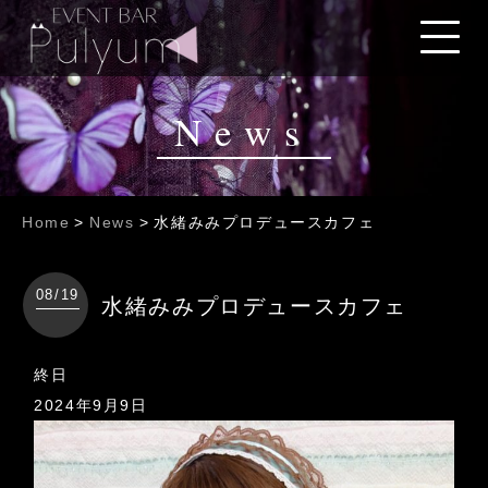
News
Home
>
News
>
水緒みみプロデュースカフェ
08/19
水緒みみプロデュースカフェ
水
終日
緒
2024年9月9日
み
み