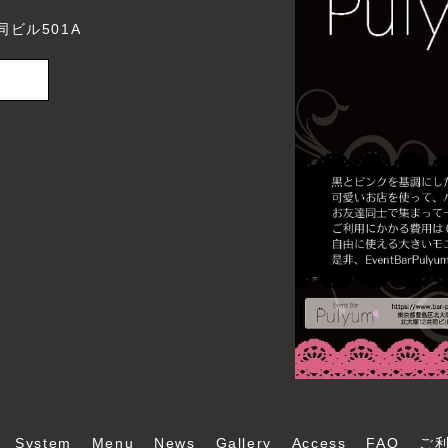
同ビル501A
System
Menu
News
Gallery
Access
FAQ
ご