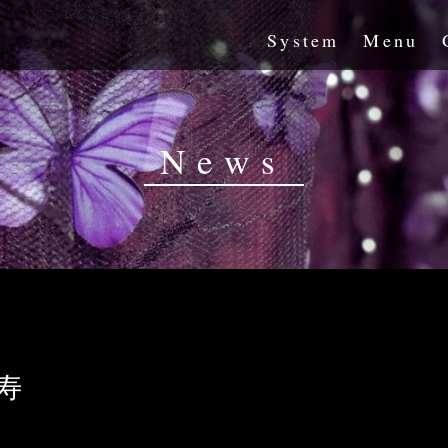
System
Menu
News
寿