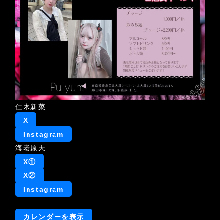
海
老
原
天
一
日
店
長
仁木新菜
X
Instagram
海老原天
X①
X②
Instagram
カレンダーを表示