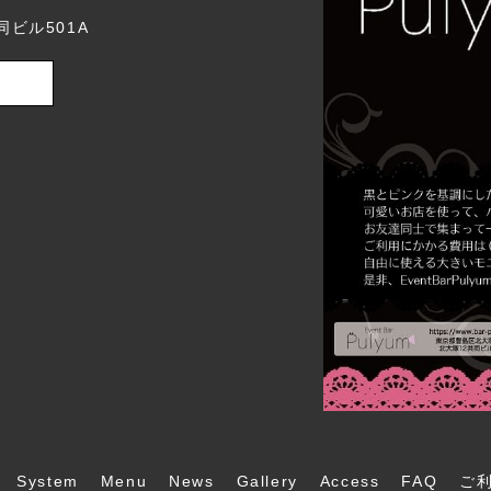
同ビル501A
System
Menu
News
Gallery
Access
FAQ
ご