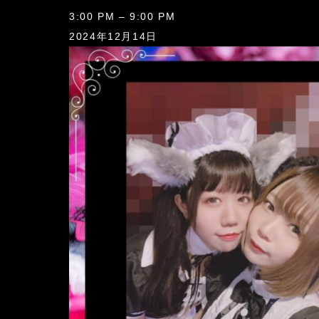
ミ
3:00 PM
–
9:00 PM
ン
2024年12月14日
テ
ィ
ア・
の
ぞ
み
一
日
店
長