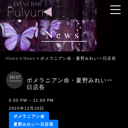
News
Home
>
News
>
ポメラニアン命・夏野みれい一日店長
10/27
ポメラニアン命・夏野みれい一
日店長
ポ
6:00 PM
–
11:00 PM
メ
2025年12月26日
ラ
ポメラニアン命
ニ
夏野みれい一日店長