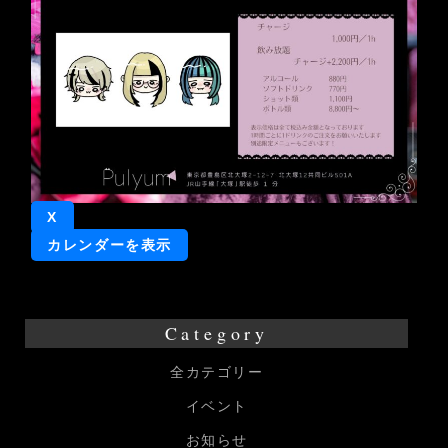
つ
き
か
一
日
店
長
X
カレンダーを表示
Category
全カテゴリー
イベント
お知らせ