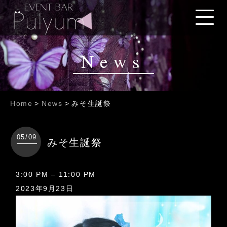
News
Home
>
News
>
みそ生誕祭
05/09
みそ生誕祭
み
3:00 PM
–
11:00 PM
そ
2023年9月23日
生
誕