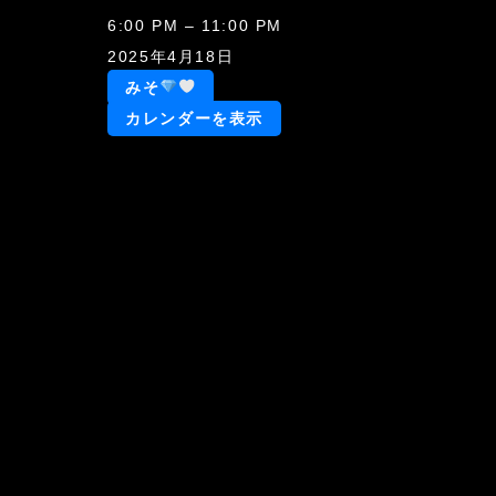
み
6:00 PM
–
11:00 PM
そ
2025年4月18日
一
みそ
日
カレンダーを表示
店
長