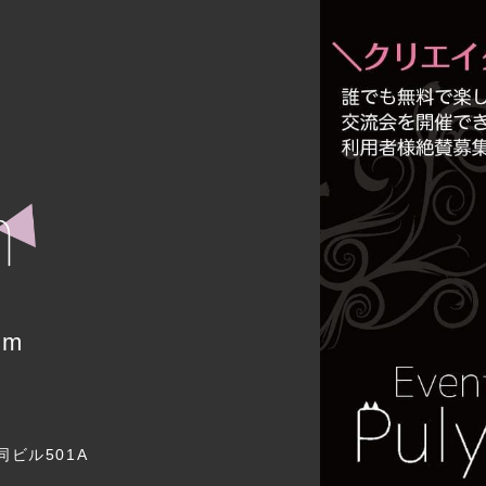
um
同ビル501A