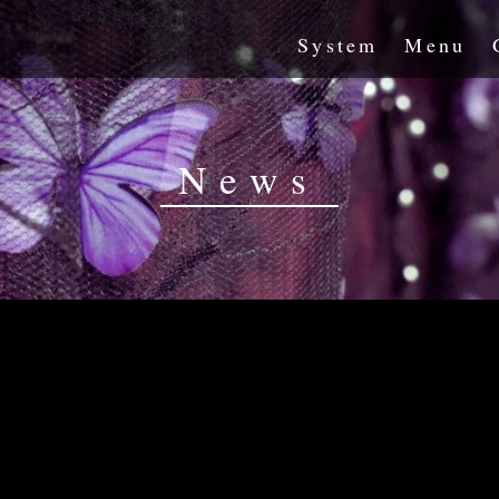
System
Menu
News
長