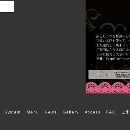
System
Menu
News
Gallery
Access
FAQ
ご