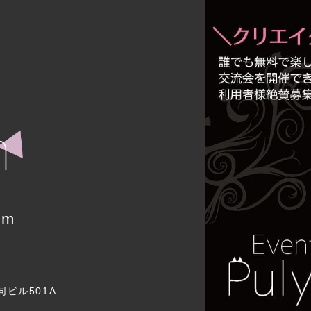
um
同ビル501A