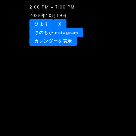
ひ
2:00 PM
–
7:00 PM
よ
2025年10月19日
り
ひより
X
生
さのもかInstagram
誕
カレンダーを表示
祭