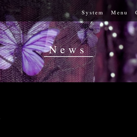
System
Menu
News
祭