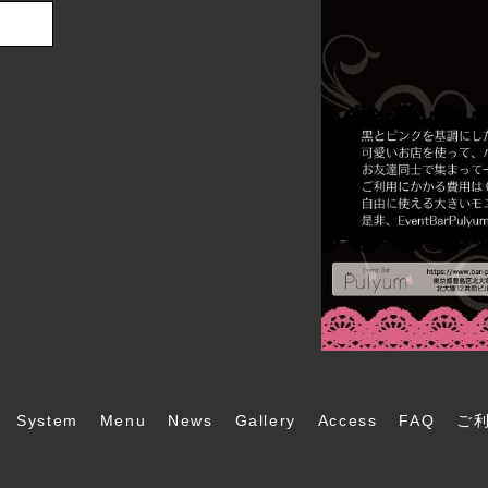
System
Menu
News
Gallery
Access
FAQ
ご