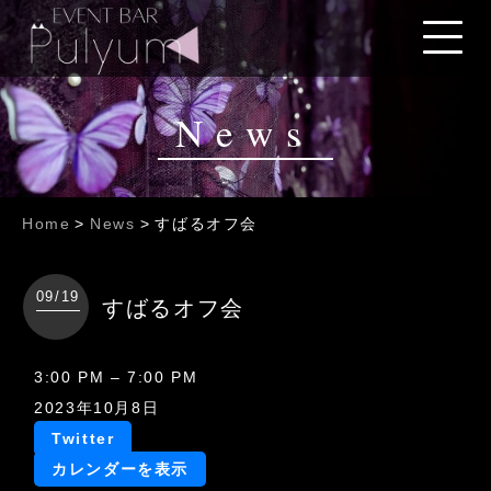
News
Home
>
News
>
すばるオフ会
09/19
すばるオフ会
す
3:00 PM
–
7:00 PM
ば
2023年10月8日
る
Twitter
オ
カレンダーを表示