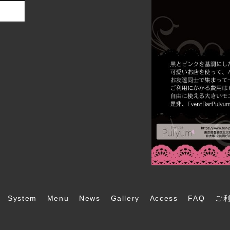
System
Menu
News
Gallery
Access
FAQ
ご