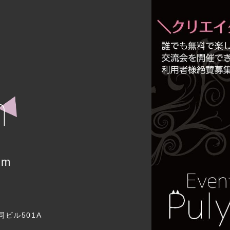
um
同ビル501A