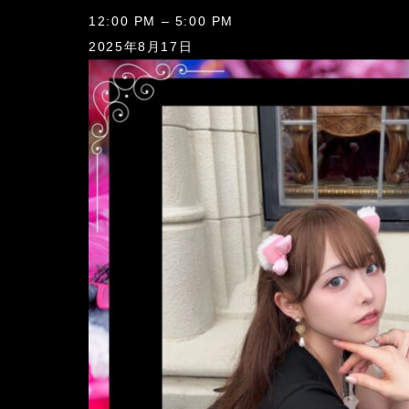
こ
12:00 PM
–
5:00 PM
ひ
2025年8月17日
な
り
の
一
日
店
長
(12-
17
時)