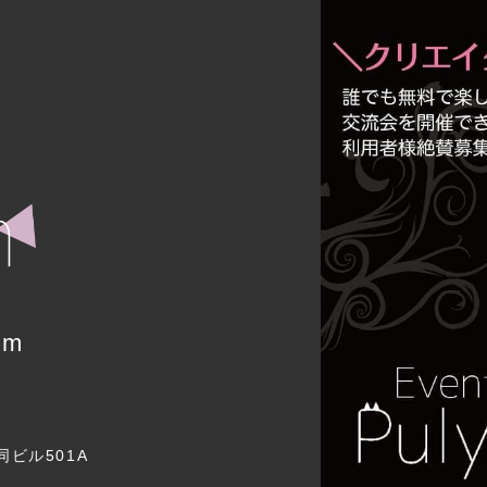
um
同ビル501A