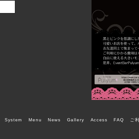
System
Menu
News
Gallery
Access
FAQ
ご