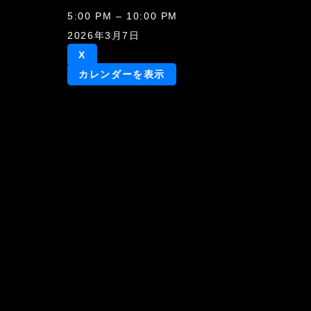
あ
5:00 PM
–
10:00 PM
ず
2026年3月7日
き
X
ち
カレンダーを表示
ゃ
ん。
オ
フ
会
イ
ベ
ン
ト