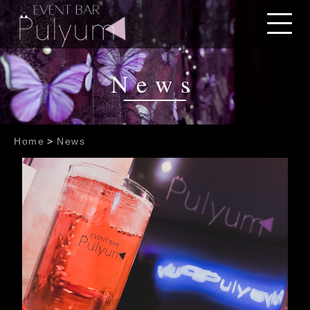
News
Home
>
News